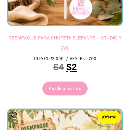
REEMPAQUE PARA CHUPETA ELEFANTE – .STUDIO Y
SVG
CLP:
CLP
2.000
/
VES:
Bs
1.700
$
4
$
2
Añadir al carrito
¡Oferta!