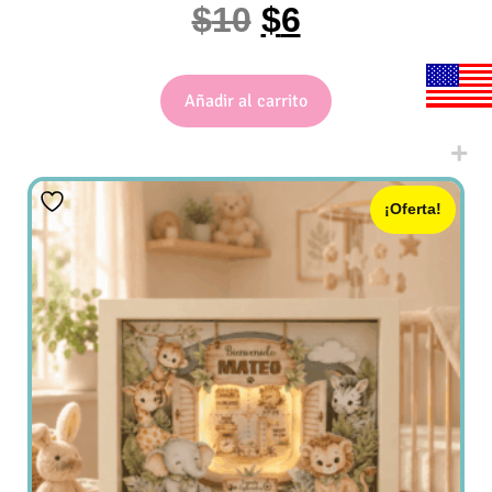
$
10
$
6
Añadir al carrito
¡Oferta!