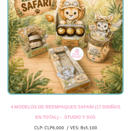
4 MODELOS DE REEMPAQUES SAFARI (17 DISIÑOS
EN TOTAL) – .STUDIO Y SVG
CLP:
CLP
6.000
/
VES:
Bs
5.100