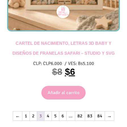
CARTEL DE NACIMIENTO, LETRAS 3D BABY Y
DISEÑOS DE FRANELAS SAFARI – STUDIO Y SVG
CLP:
CLP
6.000
/
VES:
Bs
5.100
$
8
$
6
Añadir al carrito
←
1
2
3
4
5
6
…
82
83
84
→