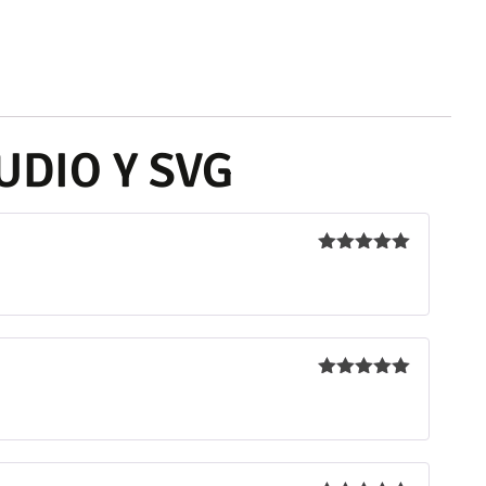
TUDIO Y SVG
Valorado
con
5
de 5
Valorado
con
5
de 5