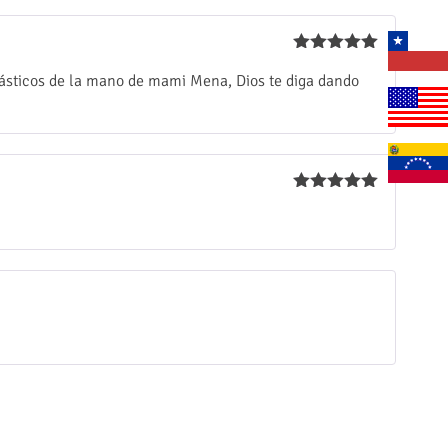
Valorado
antásticos de la mano de mami Mena, Dios te diga dando
con
5
de 5
Valorado
con
5
de 5