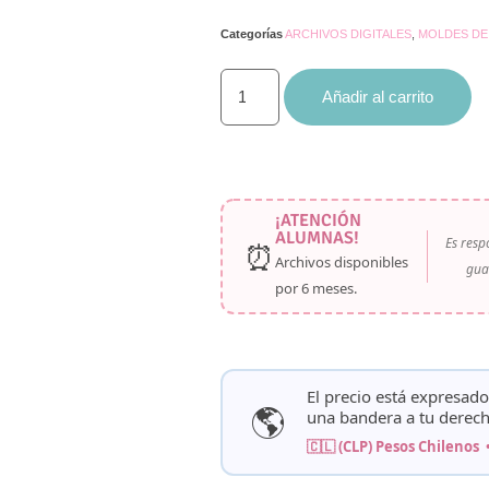
valoraciones
de clientes
Categorías
ARCHIVOS DIGITALES
,
MOLDES DE
Añadir al carrito
¡ATENCIÓN
ALUMNAS!
Es resp
⏰
Archivos disponibles
gua
por
6 meses
.
El precio está expresad
🌎
una bandera a tu derech
🇨🇱 (CLP) Pesos Chilenos 