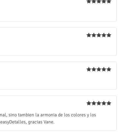
Valorado
con
5
de 5
Valorado
con
5
de 5
Valorado
con
5
de 5
Valorado
nal, sino tambien la armonia de los colores y los
con
5
de 5
easyDetalles, gracias Vane.