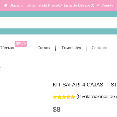
Ubicación de la Tienda Física
Lista de Deseos
Mi Cuenta
NUEVO
Ofertas
Cursos
Tutoriales
Contacto
VG
KIT SAFARI 4 CAJAS – .
(
8
valoraciones de c
Valorado
8
con
5.00
de
$
8
5 en base
a