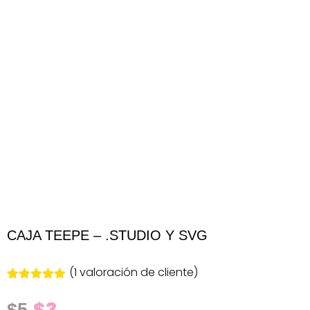
CAJA TEEPE – .STUDIO Y SVG
(
1
valoración de cliente)
Valorado
1
con
5.00
de
$
3