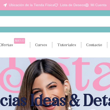
Ubicación de la Tienda Física
Lista de Deseos
Mi Cuenta
NUEVO
Ofertas
Cursos
Tutoriales
Contacto
cias Ideas & Det