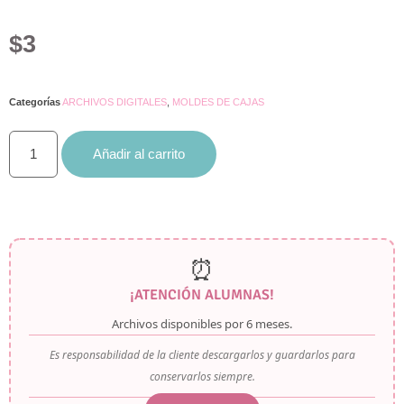
con
5.00
de
5 en base
$
3
a
valoración
de un
cliente
Categorías
ARCHIVOS DIGITALES
,
MOLDES DE CAJAS
Añadir al carrito
⏰
¡ATENCIÓN ALUMNAS!
Archivos disponibles por
6 meses
.
Es responsabilidad de la cliente descargarlos y guardarlos para
conservarlos siempre.