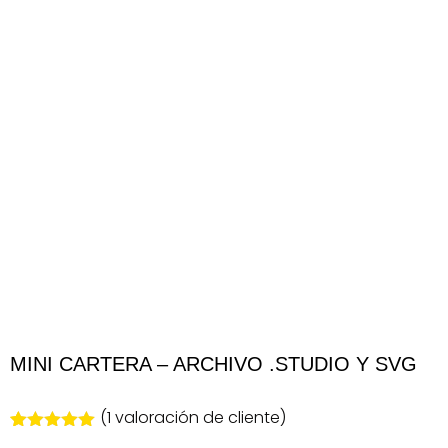
MINI CARTERA – ARCHIVO .STUDIO Y SVG
(
1
valoración de cliente)
Valorado
1