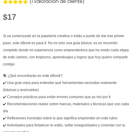
(
1
valoración de cliente)
Valorado
1
con
5.00
de
$
17
5 en base
a
valoración
de un
cliente
Si ya comenzaste en la papelería creativa o estás a punto de dar ese primer
paso, este eBook es para ti.
No es solo una guía básica: es un recorrido
completo desde mi experiencia como emprendedora que ha vivido cada etapa
de este camino, con tropiezos, aprendizajes y logros que hoy quiero compartir
contigo.
📚
¿Qué encontrarás en este eBook?
✔️ Una guía clara para entender qué herramientas necesitas realmente
(básicas y avanzadas)
✔️ Consejos prácticos para evitar errores comunes que ya viví por ti
✔️ Recomendaciones reales sobre marcas, materiales y técnicas que uso cada
día
✔️ Reflexiones honestas sobre lo que significa emprender en este rubro
✔️ Actividades para fortalecer tu estilo, soltar inseguridades y conectar con tu