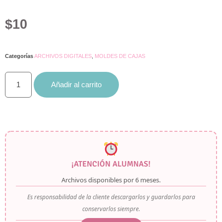
con
5.00
de
5 en base
$
10
a
valoraciones
de clientes
Categorías
ARCHIVOS DIGITALES
,
MOLDES DE CAJAS
Añadir al carrito
¡ATENCIÓN ALUMNAS!
Archivos disponibles por
6 meses
.
Es responsabilidad de la cliente descargarlos y guardarlos para
conservarlos siempre.