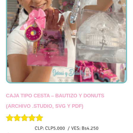
CAJA TIPO CESTA – BAUTIZO Y DONUTS
(ARCHIVO .STUDIO, SVG Y PDF)
Valorado
CLP:
CLP
5.000
/
VES:
Bs
4.250