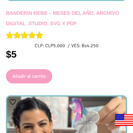
BANDERIN BEBE – MESES DEL AÑO. ARCHIVO
DIGITAL .STUDIO, SVG Y PDF
Valorado
CLP:
CLP
5.000
/
VES:
Bs
4.250
con
$
5
4.93
de 5
Añadir al carrito