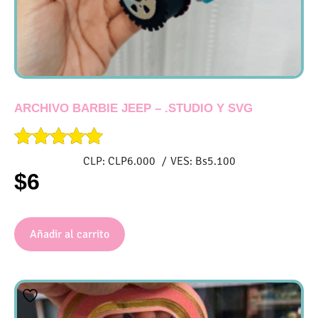
ARCHIVO BARBIE JEEP – .STUDIO Y SVG
Valorado
CLP:
CLP
6.000
/
VES:
Bs
5.100
con
$
6
5.00
de 5
Añadir al carrito