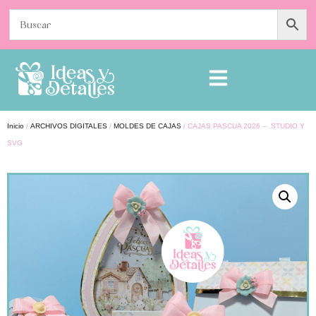
Inicio
/
ARCHIVOS DIGITALES
/
MOLDES DE CAJAS
/ CAJAS PASCUA 2026 – .STUDIO Y
SVG