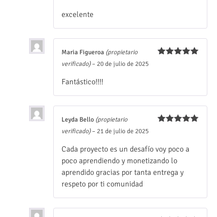
Valorado
excelente
con
5
de 5
Maria Figueroa
(propietario
Valorado
verificado)
–
20 de julio de 2025
con
5
de 5
Fantástico!!!!
Leyda Bello
(propietario
Valorado
verificado)
–
21 de julio de 2025
con
5
de 5
Cada proyecto es un desafío voy poco a
poco aprendiendo y monetizando lo
aprendido gracias por tanta entrega y
respeto por ti comunidad