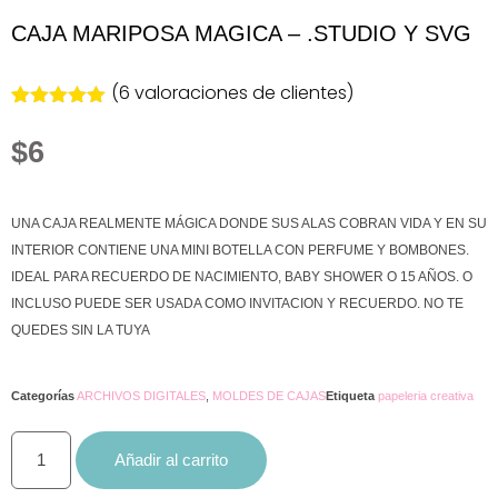
CAJA MARIPOSA MAGICA – .STUDIO Y SVG
(
6
valoraciones de clientes)
Valorado
6
con
5.00
de
$
6
5 en base
a
valoraciones
de clientes
UNA CAJA REALMENTE MÁGICA DONDE SUS ALAS COBRAN VIDA Y EN SU
INTERIOR CONTIENE UNA MINI BOTELLA CON PERFUME Y BOMBONES.
IDEAL PARA RECUERDO DE NACIMIENTO, BABY SHOWER O 15 AÑOS. O
INCLUSO PUEDE SER USADA COMO INVITACION Y RECUERDO. NO TE
QUEDES SIN LA TUYA
Categorías
ARCHIVOS DIGITALES
,
MOLDES DE CAJAS
Etiqueta
papeleria creativa
Añadir al carrito