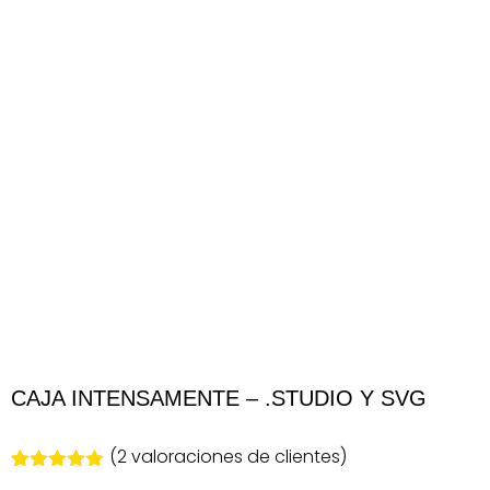
CAJA INTENSAMENTE – .STUDIO Y SVG
(
2
valoraciones de clientes)
Valorado
2