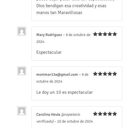
Dios bendigan esa creatividad y esas
manos tan Maravillosas
Mary Rodríguez
–
9 de octubre de
Valorado
2024
con
5
de 5
Espectacular
monimar13a@gmail.com
–
9 de
Valorado
octubre de 2024
con
5
de 5
Le doy un 10 es espectacular
Carolina Hevia
(propietario
Valorado
verificado)
–
10 de octubre de 2024
con
5
de 5