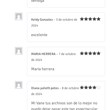
bendiga
Keidy Gonzalez
–
3 de octubre de
Valorado
2024
con
5
de 5
excelente
MARIA HERRERA
–
7 de octubre
Valorado
de 2024
con
5
de 5
Maria herrera
Diana yulieth potes
–
8 de octubre
Valorado
de 2024
con
4
de
5
Mi Vane tus archivos son de lo mejor no
puedo dejar pasar este tan espectacular,