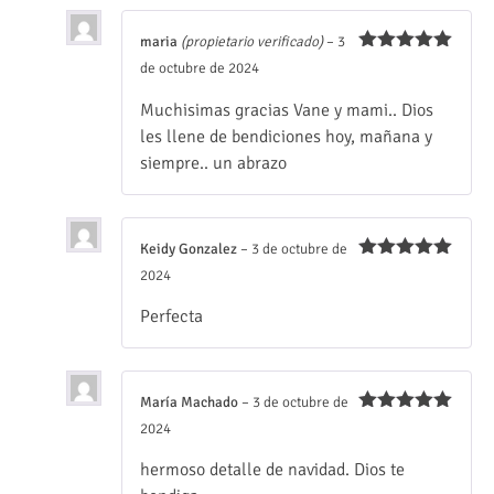
maria
(propietario verificado)
–
3
Valorado
de octubre de 2024
con
5
de 5
Muchisimas gracias Vane y mami.. Dios
les llene de bendiciones hoy, mañana y
siempre.. un abrazo
Keidy Gonzalez
–
3 de octubre de
Valorado
2024
con
5
de 5
Perfecta
María Machado
–
3 de octubre de
Valorado
2024
con
5
de 5
hermoso detalle de navidad. Dios te