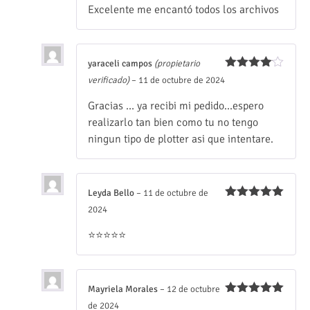
Excelente me encantó todos los archivos
yaraceli campos
(propietario
Valorado
verificado)
–
11 de octubre de 2024
con
4
de
5
Gracias … ya recibi mi pedido…espero
realizarlo tan bien como tu no tengo
ningun tipo de plotter asi que intentare.
Leyda Bello
–
11 de octubre de
Valorado
2024
con
5
de 5
⭐⭐⭐⭐⭐
Mayriela Morales
–
12 de octubre
Valorado
de 2024