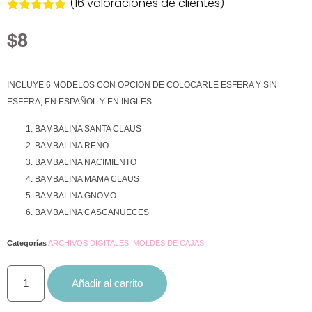
(
16
valoraciones de clientes)
Valorado
16
con
4.88
de
$
8
5 en base
a
valoraciones
de clientes
INCLUYE 6 MODELOS CON OPCION DE COLOCARLE ESFERA Y SIN
ESFERA, EN ESPAÑOL Y EN INGLES:
BAMBALINA SANTA CLAUS
BAMBALINA RENO
BAMBALINA NACIMIENTO
BAMBALINA MAMA CLAUS
BAMBALINA GNOMO
BAMBALINA CASCANUECES
Categorías
ARCHIVOS DIGITALES
,
MOLDES DE CAJAS
Añadir al carrito