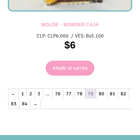
MOLDE – BOWSER CAJA
CLP:
CLP
6.000
/
VES:
Bs
5.100
$
6
Añadir al carrito
←
1
2
3
…
76
77
78
79
80
81
82
83
84
→