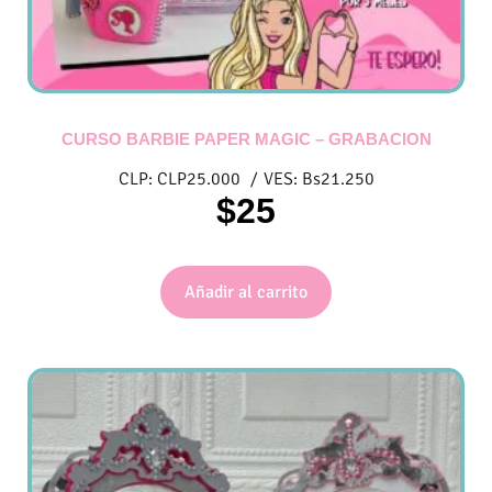
CURSO BARBIE PAPER MAGIC – GRABACION
CLP:
CLP
25.000
/
VES:
Bs
21.250
$
25
Añadir al carrito