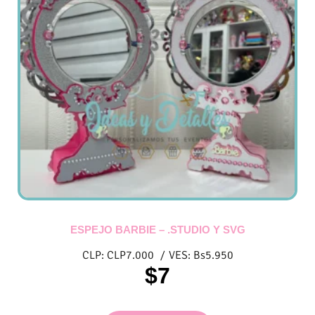
ESPEJO BARBIE – .STUDIO Y SVG
CLP:
CLP
7.000
/
VES:
Bs
5.950
$
7