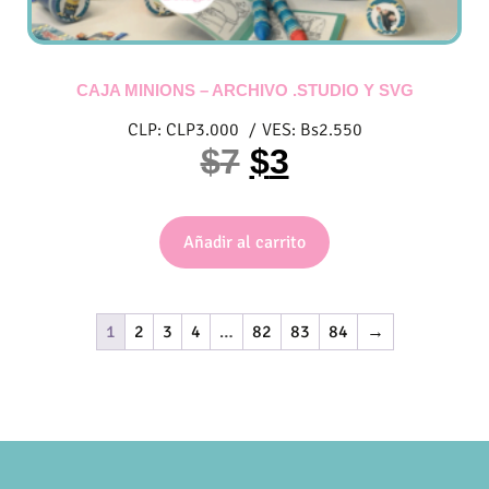
CAJA MINIONS – ARCHIVO .STUDIO Y SVG
CLP:
CLP
3.000
/
VES:
Bs
2.550
$
7
$
3
Añadir al carrito
1
2
3
4
…
82
83
84
→