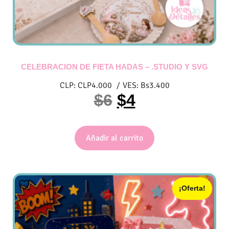
CELEBRACION DE FIETA HADAS – .STUDIO Y SVG
CLP:
CLP
4.000
/
VES:
Bs
3.400
$
6
$
4
Añadir al carrito
¡Oferta!