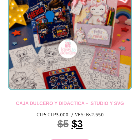
CAJA DULCERO Y DIDACTICA – .STUDIO Y SVG
CLP:
CLP
3.000
/
VES:
Bs
2.550
$
5
$
3