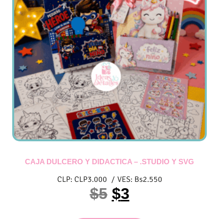
CAJA DULCERO Y DIDACTICA – .STUDIO Y SVG
CLP:
CLP
3.000
/
VES:
Bs
2.550
$
5
$
3