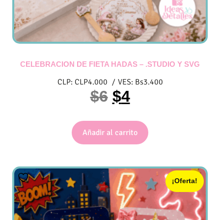
CELEBRACION DE FIETA HADAS – .STUDIO Y SVG
CLP:
CLP
4.000
/
VES:
Bs
3.400
$
6
$
4
Añadir al carrito
¡Oferta!