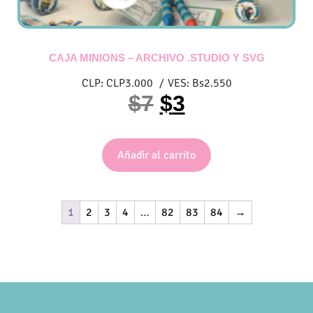
CAJA MINIONS – ARCHIVO .STUDIO Y SVG
CLP:
CLP
3.000
/
VES:
Bs
2.550
$
7
$
3
Añadir al carrito
1
2
3
4
…
82
83
84
→