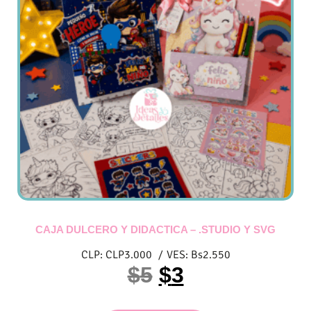
CAJA DULCERO Y DIDACTICA – .STUDIO Y SVG
CLP:
CLP
3.000
/
VES:
Bs
2.550
$
5
$
3