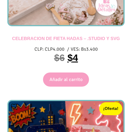
CELEBRACION DE FIETA HADAS – .STUDIO Y SVG
CLP:
CLP
4.000
/
VES:
Bs
3.400
$
6
$
4
Añadir al carrito
¡Oferta!