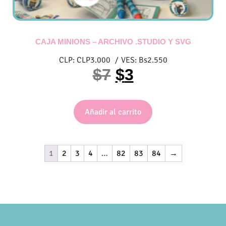
CAJA MINIONS – ARCHIVO .STUDIO Y SVG
CLP:
CLP
3.000
/
VES:
Bs
2.550
$
7
$
3
Añadir al carrito
1
2
3
4
…
82
83
84
→