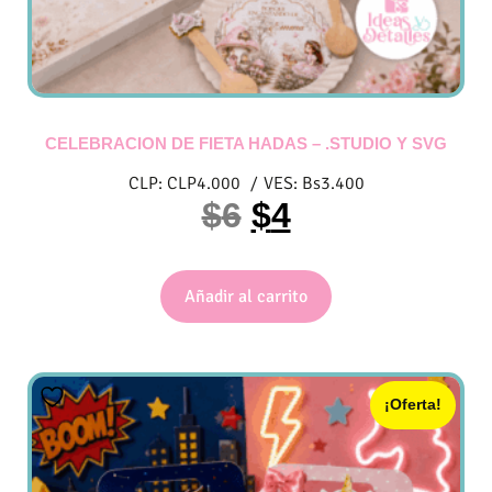
CELEBRACION DE FIETA HADAS – .STUDIO Y SVG
CLP:
CLP
4.000
/
VES:
Bs
3.400
$
6
$
4
Añadir al carrito
¡Oferta!