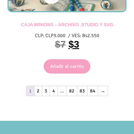
CAJA MINIONS – ARCHIVO .STUDIO Y SVG
CLP:
CLP
3.000
/
VES:
Bs
2.550
$
7
$
3
Añadir al carrito
1
2
3
4
…
82
83
84
→