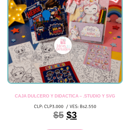
CAJA DULCERO Y DIDACTICA – .STUDIO Y SVG
CLP:
CLP
3.000
/
VES:
Bs
2.550
$
5
$
3