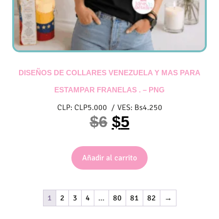
DISEÑOS DE COLLARES VENEZUELA Y MAS PARA
ESTAMPAR FRANELAS . – PNG
CLP:
CLP
5.000
/
VES:
Bs
4.250
$
6
$
5
Añadir al carrito
1
2
3
4
…
80
81
82
→