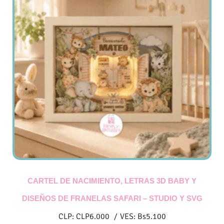
CARTEL DE NACIMIENTO, LETRAS 3D BABY Y
DISEÑOS DE FRANELAS SAFARI – STUDIO Y SVG
CLP:
CLP
6.000
/
VES:
Bs
5.100