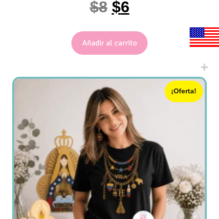
$
8
$
6
Añadir al carrito
¡Oferta!