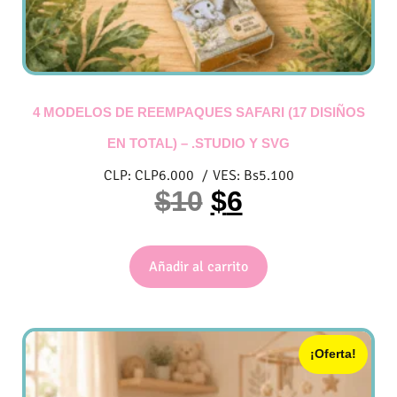
4 MODELOS DE REEMPAQUES SAFARI (17 DISIÑOS
EN TOTAL) – .STUDIO Y SVG
CLP:
CLP
6.000
/
VES:
Bs
5.100
$
10
$
6
Añadir al carrito
¡Oferta!