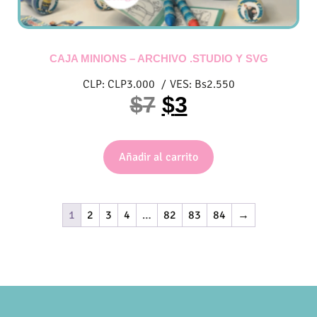
CAJA MINIONS – ARCHIVO .STUDIO Y SVG
CLP:
CLP
3.000
/
VES:
Bs
2.550
$
7
$
3
Añadir al carrito
1
2
3
4
…
82
83
84
→