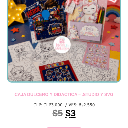
CAJA DULCERO Y DIDACTICA – .STUDIO Y SVG
CLP:
CLP
3.000
/
VES:
Bs
2.550
$
5
$
3