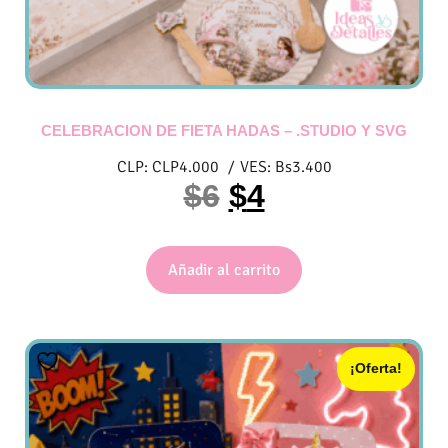
CELEBRACION DE FIETA HADAS – .STUDIO Y SVG
CLP:
CLP
4.000
/
VES:
Bs
3.400
$
6
$
4
Añadir al carrito
¡Oferta!