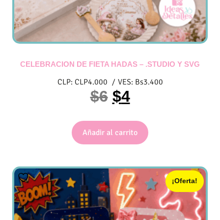
CELEBRACION DE FIETA HADAS – .STUDIO Y SVG
CLP:
CLP
4.000
/
VES:
Bs
3.400
$
6
$
4
Añadir al carrito
¡Oferta!