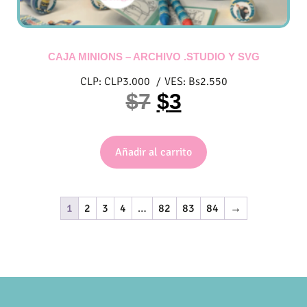
CAJA MINIONS – ARCHIVO .STUDIO Y SVG
CLP:
CLP
3.000
/
VES:
Bs
2.550
$
7
$
3
Añadir al carrito
1
2
3
4
…
82
83
84
→