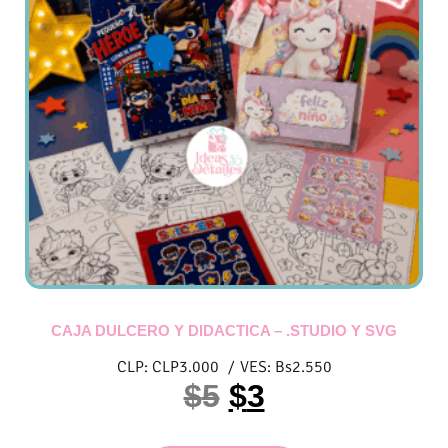
CAJA DULCERO Y DIDACTICA – .STUDIO Y SVG
CLP:
CLP
3.000
/
VES:
Bs
2.550
$
5
$
3