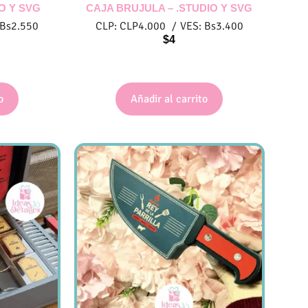
O Y SVG
CAJA BRUJULA – .STUDIO Y SVG
Bs
2.550
CLP:
CLP
4.000
/
VES:
Bs
3.400
$
4
o
Añadir al carrito