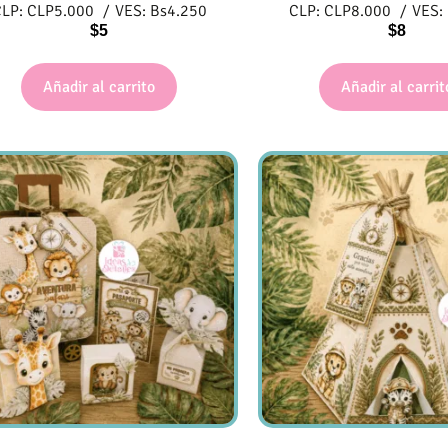
CLP:
CLP
5.000
/
VES:
Bs
4.250
CLP:
CLP
8.000
/
VES:
$
5
$
8
Añadir al carrito
Añadir al carrit