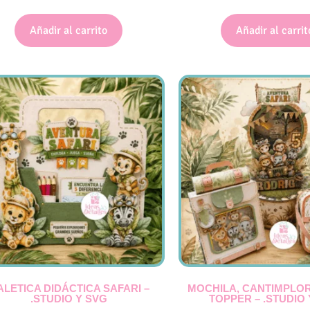
Añadir al carrito
Añadir al carrit
LETICA DIDÁCTICA SAFARI –
MOCHILA, CANTIMPLOR
.STUDIO Y SVG
TOPPER – .STUDIO