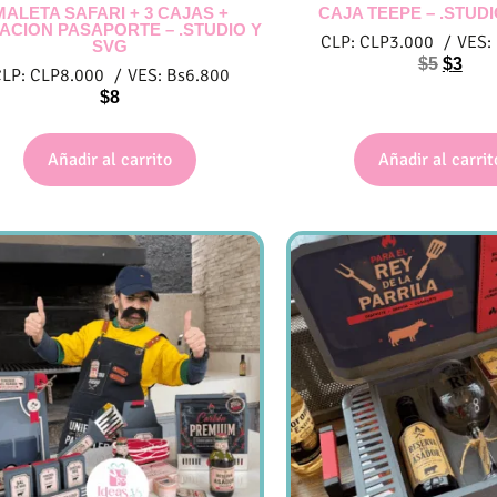
MALETA SAFARI + 3 CAJAS +
CAJA TEEPE – .STUDI
TACION PASAPORTE – .STUDIO Y
CLP:
CLP
3.000
/
VES:
SVG
$
5
$
3
CLP:
CLP
8.000
/
VES:
Bs
6.800
$
8
Añadir al carrito
Añadir al carrit