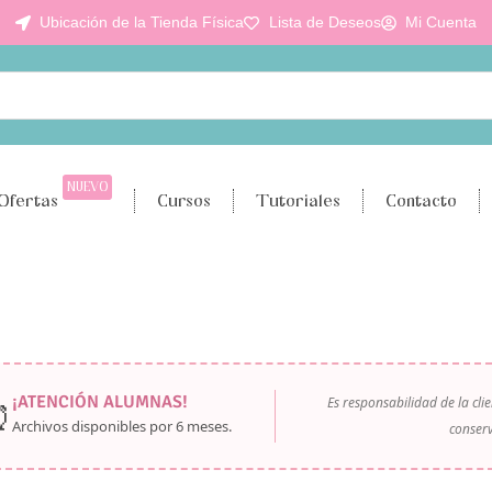
Ubicación de la Tienda Física
Lista de Deseos
Mi Cuenta
NUEVO
Ofertas
Cursos
Tutoriales
Contacto
¡ATENCIÓN ALUMNAS!
Es responsabilidad de la cl
⏰
Archivos disponibles por
6 meses
.
conserv