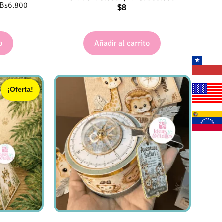
Bs
6.800
$
8
o
Añadir al carrito
¡Oferta!