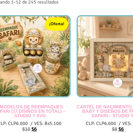
ando 1–12 de 245 resultados
¡Oferta!
 MODELOS DE REEMPAQUES
CARTEL DE NACIMIENTO,
FARI (17 DISIÑOS EN TOTAL) –
BABY Y DISEÑOS DE 
.STUDIO Y SVG
SAFARI – STUDIO 
CLP:
CLP
6.000
/
VES:
Bs
5.100
CLP:
CLP
6.000
/
VES:
$
10
$
6
$
8
$
6