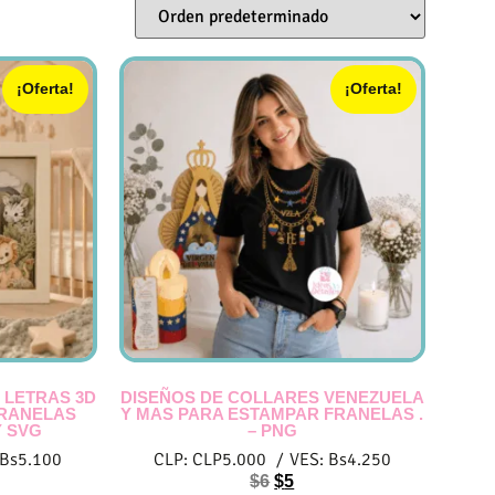
¡Oferta!
¡Oferta!
 LETRAS 3D
DISEÑOS DE COLLARES VENEZUELA
FRANELAS
Y MAS PARA ESTAMPAR FRANELAS .
Y SVG
– PNG
Bs
5.100
CLP:
CLP
5.000
/
VES:
Bs
4.250
$
6
$
5