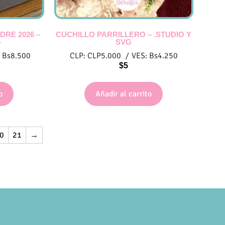
DRE 2026 –
CUCHILLO PARRILLERO – .STUDIO Y
G
SVG
:
Bs
8.500
CLP:
CLP
5.000
/
VES:
Bs
4.250
$
5
o
Añadir al carrito
0
21
→