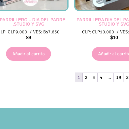
 PARRILLERO – DIA DEL PADRE
PARRILLERA DIA DEL PA
.STUDIO Y SVG
STUDIO Y SV
CLP:
CLP
9.000
/
VES:
Bs
7.650
CLP:
CLP
10.000
/
VES
$
9
$
10
Añadir al carrito
Añadir al carrit
1
2
3
4
…
19
2