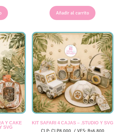
o
Añadir al carrito
A Y CAKE
KIT SAFARI 4 CAJAS – .STUDIO Y SVG
 Y SVG
CLP:
CLP
8.000
/
VES:
Bs
6.800